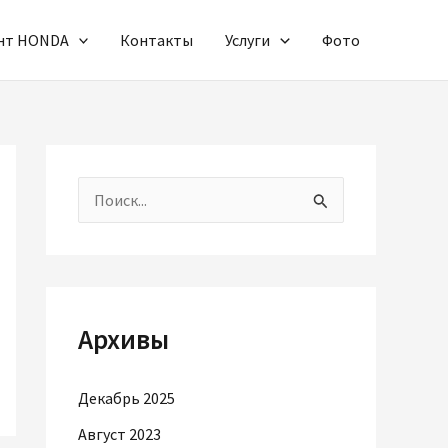
онт HONDA
Контакты
Услуги
Фото
П
о
и
с
Архивы
к
:
Декабрь 2025
Август 2023