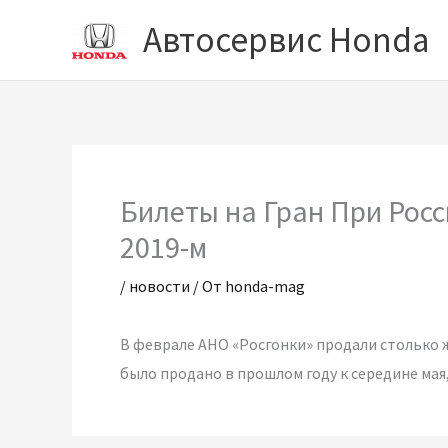
Перейти
Автосервис Honda
к
содержимому
Билеты на Гран При Росс
2019-м
/
новости
/ От
honda-mag
В феврале АНО «Росгонки» продали столько 
было продано в прошлом году к середине мая