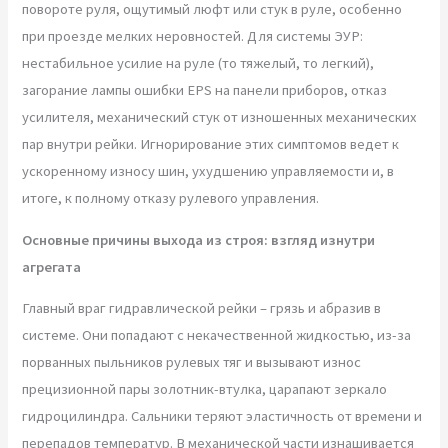
повороте руля, ощутимый люфт или стук в руле, особенно
при проезде мелких неровностей. Для системы ЭУР:
нестабильное усилие на руле (то тяжелый, то легкий),
загорание лампы ошибки EPS на панели приборов, отказ
усилителя, механический стук от изношенных механических
пар внутри рейки. Игнорирование этих симптомов ведет к
ускоренному износу шин, ухудшению управляемости и, в
итоге, к полному отказу рулевого управления.
Основные причины выхода из строя: взгляд изнутри
агрегата
Главный враг гидравлической рейки – грязь и абразив в
системе. Они попадают с некачественной жидкостью, из-за
порванных пыльников рулевых тяг и вызывают износ
прецизионной пары золотник-втулка, царапают зеркало
гидроцилиндра. Сальники теряют эластичность от времени и
перепадов температур. В механической части изнашивается