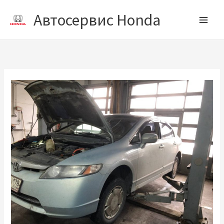
Перейти
Автосервис Honda
к
содержимому