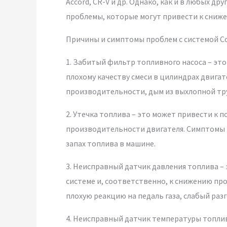
Accord, CR-V и др. Однако, как и в любых д
проблемы, которые могут привести к сниже
Причины и симптомы проблем с системой C
1. Забитый фильтр топливного насоса – эт
плохому качеству смеси в цилиндрах двига
производительности, дым из выхлопной тру
2. Утечка топлива – это может привести к 
производительности двигателя. Симптомы в
запах топлива в машине.
3. Неисправный датчик давления топлива –
системе и, соответственно, к снижению п
плохую реакцию на педаль газа, слабый разг
4. Неисправный датчик температуры топли