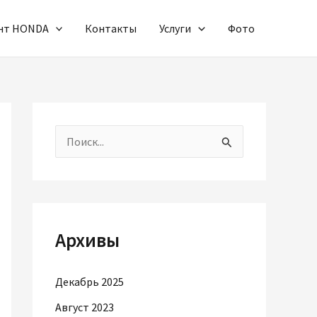
онт HONDA
Контакты
Услуги
Фото
П
о
и
с
Архивы
к
:
Декабрь 2025
Август 2023