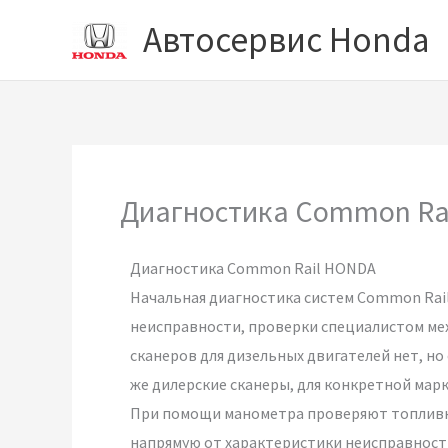
Перейти
Автосервис Honda
к
содержимому
Диагностика Common Ra
Диагностика Common Rail HONDA
Начальная диагностика систем Common Rail
неисправности, проверки специалистом ме
сканеров для дизельных двигателей нет, но
же дилерские сканеры, для конкретной марк
При помощи манометра проверяют топливно
напрямую от характеристики неисправност