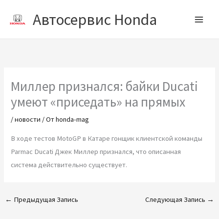
Перейти
Автосервис Honda
к
содержимому
Миллер признался: байки Ducati
умеют «приседать» на прямых
/
новости
/ От
honda-mag
В ходе тестов MotoGP в Катаре гонщик клиентской команды
Parmac Ducati Джек Миллер признался, что описанная
система действительно существует.
←
Предыдущая Запись
Следующая Запись
→