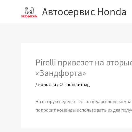
Перейти
Автосервис Honda
к
содержимому
Pirelli привезет на втор
«Зандфорта»
/
новости
/ От
honda-mag
На вторую неделю тестов в Барселоне компа
попросит команды использовать их для полу