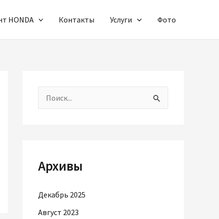
онт HONDA
Контакты
Услуги
Фото
П
о
и
с
Архивы
к
:
Декабрь 2025
Август 2023