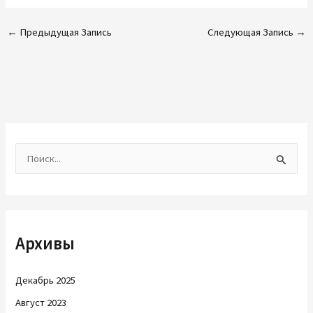
←
Предыдущая Запись
Следующая Запись
→
П
о
и
с
Архивы
к
:
Декабрь 2025
Август 2023