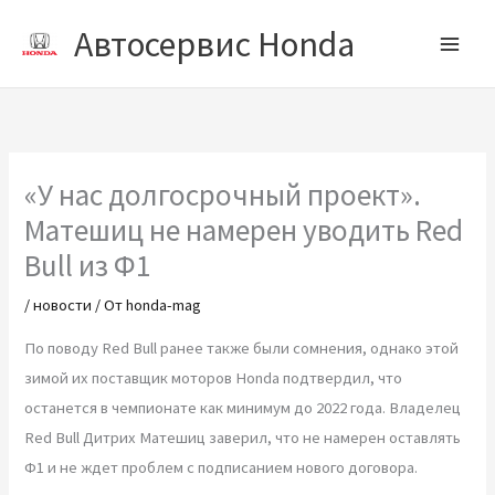
Перейти
Автосервис Honda
к
содержимому
«У нас долгосрочный проект».
Матешиц не намерен уводить Red
Bull из Ф1
/
новости
/ От
honda-mag
По поводу Red Bull ранее также были сомнения, однако этой
зимой их поставщик моторов Honda подтвердил, что
останется в чемпионате как минимум до 2022 года. Владелец
Red Bull Дитрих Матешиц заверил, что не намерен оставлять
Ф1 и не ждет проблем с подписанием нового договора.